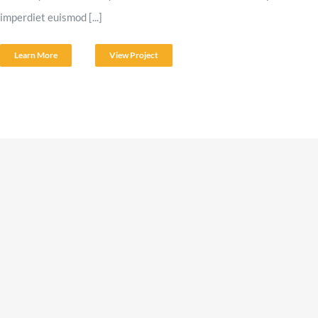
imperdiet euismod [...]
Learn More
View Project