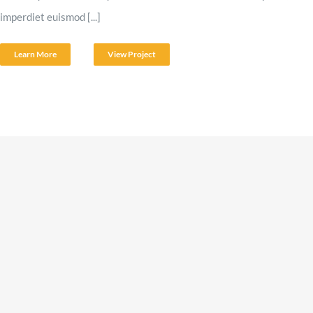
imperdiet euismod [...]
Learn More
View Project